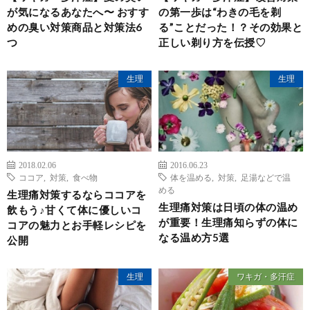
が気になるあなたへ〜 おすす
の第一歩は“わきの毛を剃
めの臭い対策商品と対策法6
る”ことだった！？その効果と
つ
正しい剃り方を伝授♡
生理
生理
2018.02.06
2016.06.23
ココア
,
対策
,
食べ物
体を温める
,
対策
,
足湯などで温
める
生理痛対策するならココアを
生理痛対策は日頃の体の温め
飲もう♪甘くて体に優しいコ
が重要！生理痛知らずの体に
コアの魅力とお手軽レシピを
なる温め方5選
公開
生理
ワキガ・多汗症