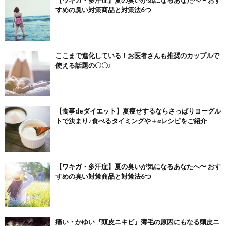
すめの臭い対策商品と対策法6つ
ここまで進化している！お医者さんも推奨のカップルで
使える話題の〇〇♪
【食事deダイエット】夏痩せするならさっぱりヨーグル
トで決まり♪食べるタイミングや＋αレシピをご紹介
【ワキガ・多汗症】夏の臭いが気になるあなたへ〜 おす
すめの臭い対策商品と対策法6つ
痛い・かゆい『頭皮ニキビ』薄毛の原因にもなる頭皮ニ