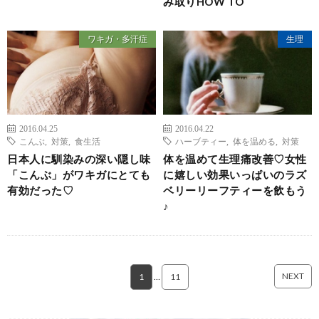
み取りHOW TO
ワキガ・多汗症
生理
2016.04.25
2016.04.22
こんぶ
,
対策
,
食生活
ハーブティー
,
体を温める
,
対策
日本人に馴染みの深い隠し味
体を温めて生理痛改善♡女性
「こんぶ」がワキガにとても
に嬉しい効果いっぱいのラズ
有効だった♡
ベリーリーフティーを飲もう
♪
NEXT
1
…
11