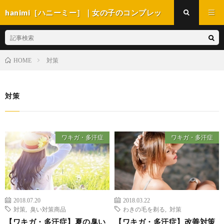
hanimi［ハニーミー］｜女の子のコンプレッ
クス解消マガジン
対策
HOME
対策
ワキガ・多汗症
ワキガ・多汗症
2018.07.20
2018.03.22
対策
,
臭い対策商品
わきの毛を剃る
,
対策
【ワキガ・多汗症】夏の臭い
【ワキガ・多汗症】改善対策