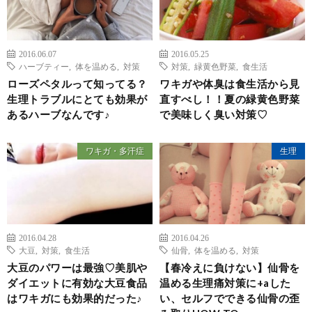
2016.06.07
2016.05.25
ハーブティー
,
体を温める
,
対策
対策
,
緑黄色野菜
,
食生活
ローズペタルって知ってる？
ワキガや体臭は食生活から見
生理トラブルにとても効果が
直すべし！！夏の緑黄色野菜
あるハーブなんです♪
で美味しく臭い対策♡
ワキガ・多汗症
生理
2016.04.28
2016.04.26
大豆
,
対策
,
食生活
仙骨
,
体を温める
,
対策
大豆のパワーは最強♡美肌や
【春冷えに負けない】仙骨を
ダイエットに有効な大豆食品
温める生理痛対策に+aした
はワキガにも効果的だった♪
い、セルフでできる仙骨の歪