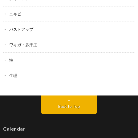
ニキビ
バストアップ
ワキガ・多汗症
性
生理
Back to Top
Calendar