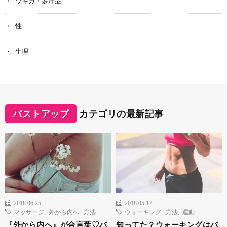
ワキガ・多汗症
性
生理
バストアップ
カテゴリの最新記事
2018.06.25
2018.05.17
マッサージ
,
外から内へ
,
方法
ウォーキング
,
方法
,
運動
『外から内へ』が合言葉♡バ
知ってた？ウォーキングはバ