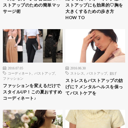
ストアップのための簡単マッ
ストアップにも効果的♡胸を
サージ術
大きくするための歩き方
HOW TO
2016.07.05
2016.06.30
コーディネート
,
バストアップ
,
ストレス
,
バストアップ
,
妨げ
ファッション
ストレスもバストアップの妨
ファッションを変えるだけで
げに？メンタルヘルスを保っ
スタイルUP！この夏おすすめ
てバストケアを
コーディネート♪