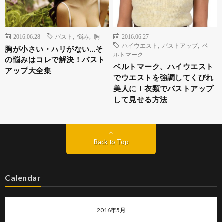
2016.06.28
バスト
,
悩み
,
胸
2016.06.27
ハイウエスト
,
バストアップ
,
ベ
胸が小さい・ハリがない…そ
ルトマーク
の悩みはコレで解決！バスト
ベルトマーク、ハイウエスト
アップ大全集
でウエストを強調してくびれ
美人に！衣類でバストアップ
して見せる方法
Back to Top
Calendar
2016年5月