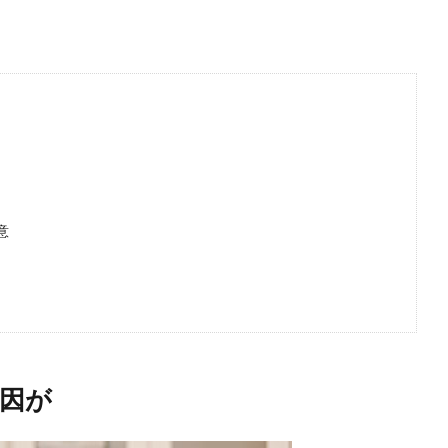
意
原因が