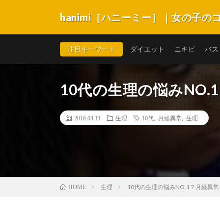
hanimi［ハニーミー］｜女の子
hanimi［ハニーミー］は女の子が抱える不安やコン
キビ・スキンケア・体系・生理など悩みがいっぱい。女
注目キーワード
ダイエット
ニキビ
バス
10代の生理の悩みNO
2016.04.11
生理
10代
,
月経異常
,
生理
生理
10代の生理の悩みNO.1？月経異
HOME