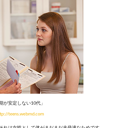
期が安定しない10代」
ttp://teens.webmd.com
、それは女性として体がまだまだ未発達なためです。