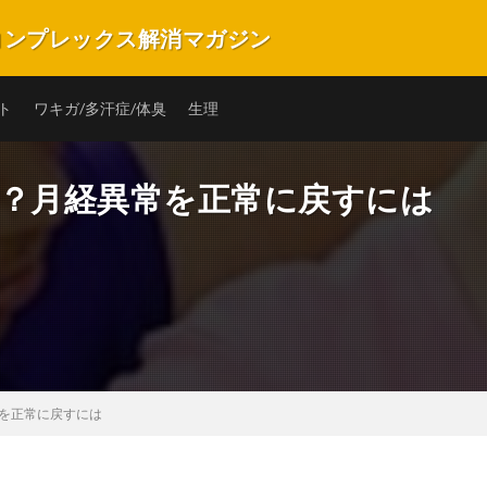
のコンプレックス解消マガジン
プレックスを解消・改善できるキュレーションマガジンです。バストや匂い、ニ
の子の毎日を楽しく笑顔で過ごすことができるような情報サイトです。
ト
ワキガ/多汗症/体臭
生理
.1？月経異常を正常に戻すには
常を正常に戻すには