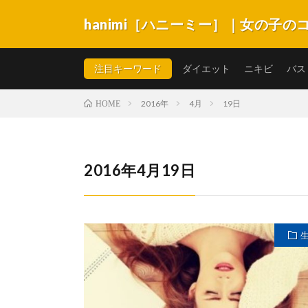
hanimi［ハニーミー］｜女の子
hanimi［ハニーミー］は女の子が抱える不安やコン
キビ・スキンケア・体系・生理など悩みがいっぱい。女
注目キーワード
ダイエット
ニキビ
バス
2016年
4月
19日
HOME
2016年4月19日