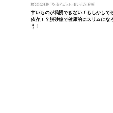
2016.04.19
ダイエット
,
甘いもの
,
砂糖
甘いものが我慢できない！もしかして
依存！？脱砂糖で健康的にスリムにな
う！