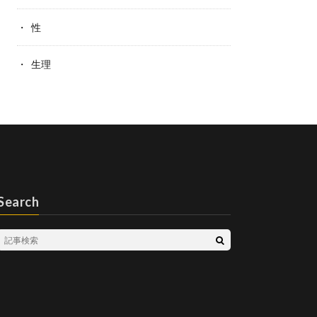
性
生理
Search