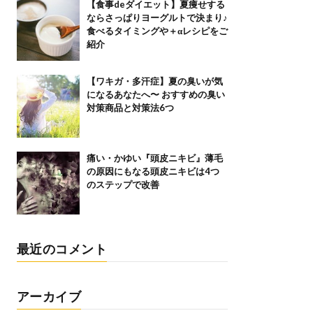
【食事deダイエット】夏痩せする
ならさっぱりヨーグルトで決まり♪
食べるタイミングや＋αレシピをご
紹介
【ワキガ・多汗症】夏の臭いが気
になるあなたへ〜 おすすめの臭い
対策商品と対策法6つ
痛い・かゆい『頭皮ニキビ』薄毛
の原因にもなる頭皮ニキビは4つ
のステップで改善
最近のコメント
アーカイブ