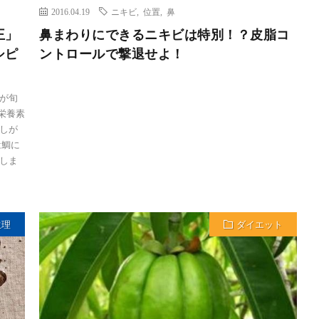
2016.04.19
ニキビ
,
位置
,
鼻
王」
鼻まわりにできるニキビは特別！？皮脂コ
シピ
ントロールで撃退せよ！
が旬
栄養素
しが
は鯛に
しま
生理
ダイエット