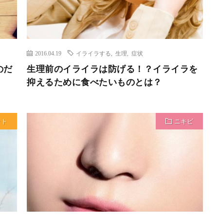
2016.04.19
イライラする
,
生理
,
症状
のだ
生理前のイライラは防げる！？イライラを
抑えるために食べたいものとは？
ット
ニキビ