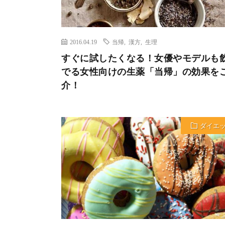
2016.04.19
当帰
,
漢方
,
生理
すぐに試したくなる！女優やモデルも
でる女性向けの生薬「当帰」の効果を
介！
ダイエ