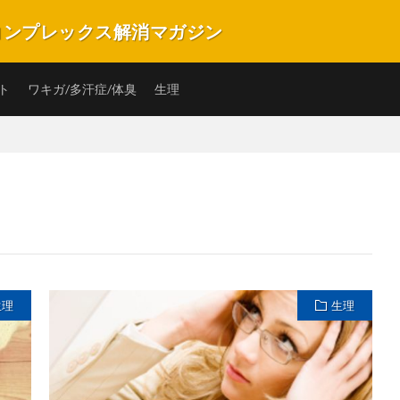
のコンプレックス解消マガジン
プレックスを解消・改善できるキュレーションマガジンです。バストや匂い、ニ
の子の毎日を楽しく笑顔で過ごすことができるような情報サイトです。
ト
ワキガ/多汗症/体臭
生理
生理
生理