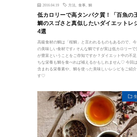
2016.04.19
方法
,
食事
,
鯛
低カロリーで高タンパク質！「百魚の
鯛のスゴさと真似したいダイエットレ
4選
高級食材の鯛は「桜鯛」と言われるものもあるので、今
の美味しい食材です♪ そんな鯛ですが実は低カロリーで
が豊富ということをご存知ですか？ダイエット中の不足
ちな栄養も鯛を食べれば補えるかもしれません♡ 今回
含まれる栄養素や、鯛を使った美味しいレシピをご紹介
す♡