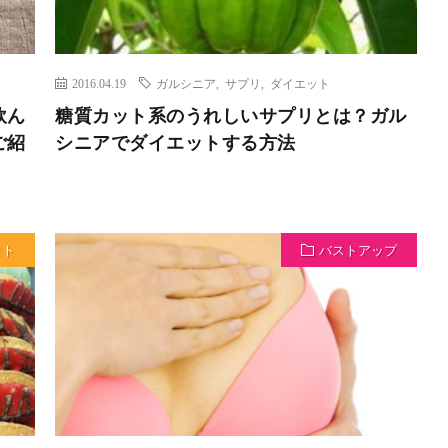
2016.04.19
ガルシニア
,
サプリ
,
ダイエット
飲ん
糖質カット系のうれしいサプリとは？ガル
ご紹
シニアでダイエットする方法
ット
バストアップ