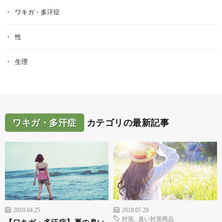
ワキガ・多汗症
性
生理
ワキガ・多汗症
カテゴリの最新記事
2019.04.25
2018.07.20
対策
,
臭い対策商品
【ワキガ・多汗症】夏の臭い