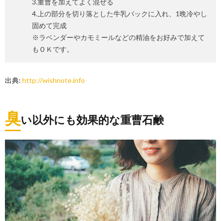
3.重曹を加えてよく混ぜる
4.上の部分を切り落とした牛乳パックに入れ、1晩冷やし
固めて完成
※ラベンダーやカモミールなどの精油をお好みで加えて
もＯＫです。
出典:
http://wishnote.info
臭
い以外にも効果的な重曹石鹸