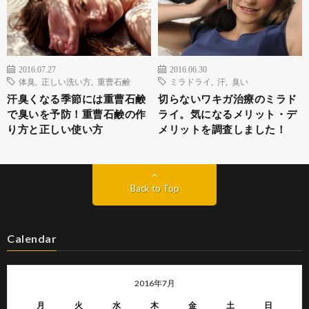
2016.07.27
2016.06.30
体臭
,
正しい洗い方
,
重曹石鹸
ミラドライ
,
汗
,
臭い
汗臭くなる季節には重曹石鹸
切らないワキガ治療のミラド
で臭いを予防！重曹石鹸の作
ライ。気になるメリット・デ
り方と正しい使い方
メリットを調査しました！
Back to Top
Calendar
2016年7月
月
火
水
木
金
土
日