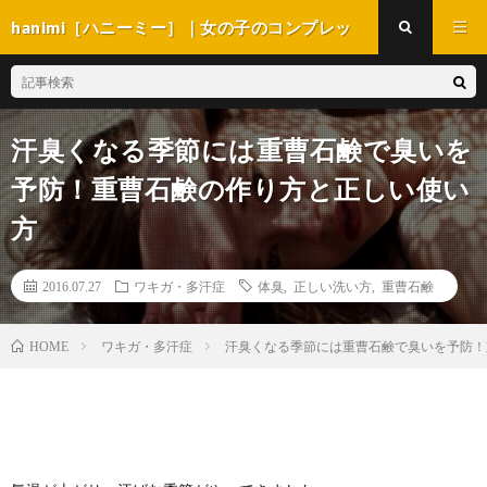
hanimi［ハニーミー］｜女の子のコンプレッ
クス解消マガジン
汗臭くなる季節には重曹石鹸で臭いを
予防！重曹石鹸の作り方と正しい使い
方
2016.07.27
ワキガ・多汗症
体臭
,
正しい洗い方
,
重曹石鹸
ワキガ・多汗症
汗臭くなる季節には重曹石鹸で臭いを予防！
HOME