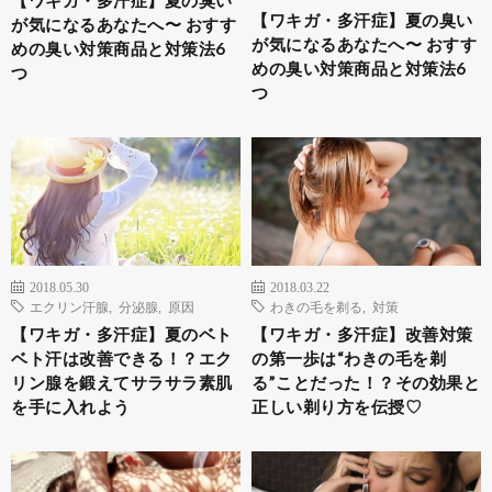
【ワキガ・多汗症】夏の臭い
が気になるあなたへ〜 おすす
が気になるあなたへ〜 おすす
めの臭い対策商品と対策法6
めの臭い対策商品と対策法6
つ
つ
2018.05.30
2018.03.22
エクリン汗腺
,
分泌腺
,
原因
わきの毛を剃る
,
対策
【ワキガ・多汗症】夏のベト
【ワキガ・多汗症】改善対策
ベト汗は改善できる！？エク
の第一歩は“わきの毛を剃
リン腺を鍛えてサラサラ素肌
る”ことだった！？その効果と
を手に入れよう
正しい剃り方を伝授♡