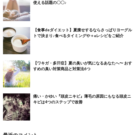
使える話題の〇〇♪
【食事deダイエット】夏痩せするならさっぱりヨーグル
トで決まり♪食べるタイミングや＋αレシピをご紹介
【ワキガ・多汗症】夏の臭いが気になるあなたへ〜 おす
すめの臭い対策商品と対策法6つ
痛い・かゆい『頭皮ニキビ』薄毛の原因にもなる頭皮ニ
キビは4つのステップで改善
最近のコメント