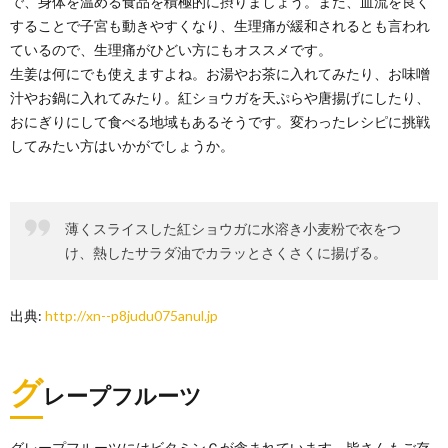
で、身体を温める食品を積極的に摂りましょう。また、血流を良く
することで子宮も動きやすくなり、生理痛が緩和されるとも言われ
ているので、生理痛がひどい方にもオススメです。
生姜は何にでも使えますよね。お湯やお茶に入れてみたり、お味噌
汁やお鍋に入れてみたり。紅ショウガを天ぷらや唐揚げにしたり、
おにぎりにして食べる地域もあるそうです。変わったレシピに挑戦
してみたい方はいかがでしょうか。
薄くスライスした紅ショウガに水溶き小麦粉で衣をつ
け、熱したサラダ油でカラッとさくさくに揚げる。
出典:
http://xn--p8judu075anul.jp
グ
レープフルーツ
グレープフルーツにはビタミンＣが含まれています。皆さんもご存