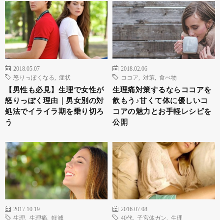
2018.05.07
2018.02.06
怒りっぽくなる
,
症状
ココア
,
対策
,
食べ物
【男性も必見】生理で女性が
生理痛対策するならココアを
怒りっぽく理由｜男女別の対
飲もう♪甘くて体に優しいコ
処法でイライラ期を乗り切ろ
コアの魅力とお手軽レシピを
う
公開
2017.10.19
2016.07.08
生理
,
生理痛
,
軽減
40代
,
子宮体ガン
,
生理