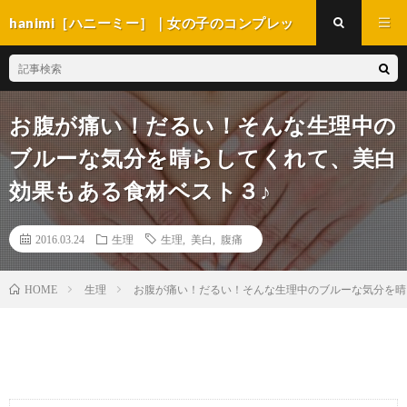
hanimi［ハニーミー］｜女の子のコンプレッ
クス解消マガジン
お腹が痛い！だるい！そんな生理中の
ブルーな気分を晴らしてくれて、美白
効果もある食材ベスト３♪
2016.03.24
生理
生理
,
美白
,
腹痛
生理
お腹が痛い！だるい！そんな生理中のブルーな気分を晴
HOME