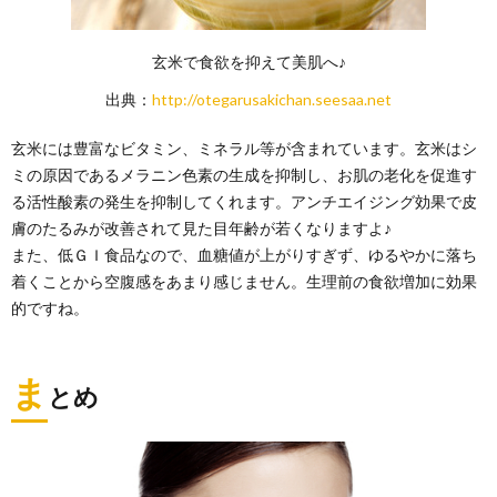
玄米で食欲を抑えて美肌へ♪
出典：
http://otegarusakichan.seesaa.net
玄米には豊富なビタミン、ミネラル等が含まれています。玄米はシ
ミの原因であるメラニン色素の生成を抑制し、お肌の老化を促進す
る活性酸素の発生を抑制してくれます。アンチエイジング効果で皮
膚のたるみが改善されて見た目年齢が若くなりますよ♪
また、低ＧＩ食品なので、血糖値が上がりすぎず、ゆるやかに落ち
着くことから空腹感をあまり感じません。生理前の食欲増加に効果
的ですね。
ま
とめ