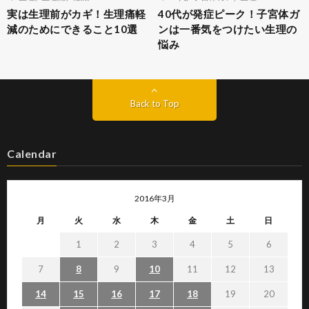
実は生理前がカギ！生理痛軽
40代が発症ピーク！子宮体ガ
減のためにできること10選
ンは一番気をつけたい生理の
悩み
Back to Top
Calendar
2016年3月
月
火
水
木
金
土
日
1
2
3
4
5
6
7
8
9
10
11
12
13
14
15
16
17
18
19
20