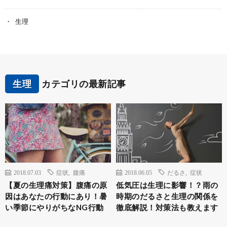
生理
生理
カテゴリの最新記事
2018.07.03
症状
,
腹痛
2018.06.05
だるさ
,
症状
【夏の生理痛対策】腹痛の原
低気圧は生理に影響！？雨の
因はあなたの行動にあり！暑
時期のだるさと生理の関係を
い季節にやりがちなNG行動
徹底解説！対策法も教えます