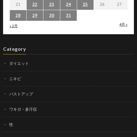
21
22
23
24
25
26
27
28
29
30
31
4月 »
« 2月
Category
ダイエット
ニキビ
バストアップ
ワキガ・多汗症
性