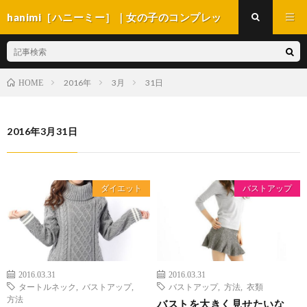
hanimi［ハニーミー］｜女の子のコンプレッ
クス解消マガジン
2016年
3月
31日
HOME
2016年3月31日
ダイエット
バストアップ
2016.03.31
2016.03.31
タートルネック
,
バストアップ
,
バストアップ
,
方法
,
衣類
方法
バストを大きく見せたいな