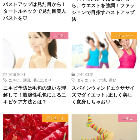
バストアップは見た目から！
ら、ウエストを強調！ファッ
タートルネックで見た目美人
ションで目指すバストアップ
バストを♡
法
ニキビ
ダイエット
2016.03.31
2016.03.31
ニキビ
,
原因
,
毛穴詰まり
ダイエット
,
方法
,
運動
ニキビ予防は毛包の違いを理
スパインウィンドエクササイ
解して！脂腺性毛包によるニ
ズでダイエット♪正しく美し
キビケア方法とは？
く変身しちゃお♡
ダイエット
ニキビ