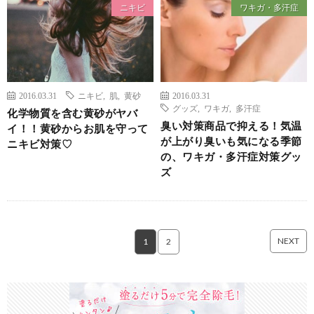
ニキビ
ワキガ・多汗症
2016.03.31
ニキビ
,
肌
,
黄砂
2016.03.31
グッズ
,
ワキガ
,
多汗症
化学物質を含む黄砂がヤバ
臭い対策商品で抑える！気温
イ！！黄砂からお肌を守って
が上がり臭いも気になる季節
ニキビ対策♡
の、ワキガ・多汗症対策グッ
ズ
NEXT
1
2