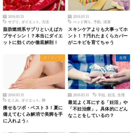
2016.03.31
2016.03.31
サプリ
,
ダイエット
,
方法
ベッド周り
,
予防
,
清潔
脂肪燃焼系サプリといえばカ
スキンケアよりも大事ってホ
プサイシン！？本当にダイエ
ント！？汚れたまくらカバー
ットに効くのか徹底解剖！
がニキビを育てちゃう
ダイエット
生理
2016.03.31
2016.03.31
不妊
,
妊活
,
生理
むくみ
,
ダイエット
,
脚
最近よく耳にする「妊活」や
痩せるツボ・ベスト３！夏に
「不妊治療」。具体的にどん
備えてむくみ解消で美脚を手
なことをしているの？
に入れよう♪