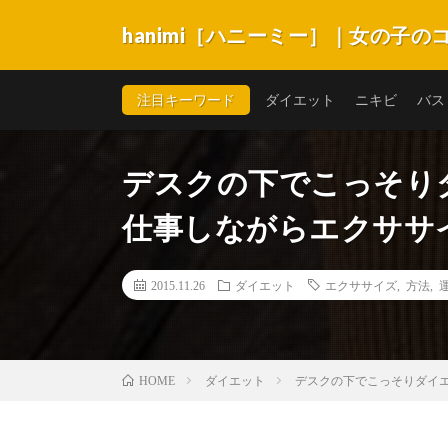
hanimi［ハニーミー］｜女の子
hanimi［ハニーミー］は女の子が抱える不安やコン
キビ・スキンケア・体系・生理など悩みがいっぱい。女
注目キーワード
ダイエット
ニキビ
バス
デスクの下でこっそり
仕事しながらエクササ
2015.11.26
ダイエット
エクササイズ
,
方法
,
ダイエット
デスクの下でこっそりダイ
HOME