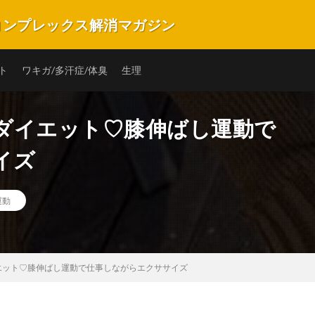
のコンプレックス解消マガジン
プレックスを解消・改善できるキュレーションマガジンです。バストや匂い、ニ
の子の毎日を楽しく笑顔で過ごすことができるような情報サイトです。
ト
ワキガ/多汗症/体臭
生理
ダイエット♡膝伸ばし運動で
イズ
運動
エット♡膝伸ばし運動で仕事しながらエクササイズ