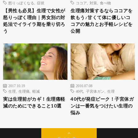
怒りっぽくなる
,
症状
ココア
,
対策
,
食べ物
【男性も必見】生理で女性が
生理痛対策するならココアを
怒りっぽく理由｜男女別の対
飲もう♪甘くて体に優しいコ
処法でイライラ期を乗り切ろ
コアの魅力とお手軽レシピを
う
公開
2017.10.19
2016.07.08
生理
,
生理痛
,
軽減
40代
,
子宮体ガン
,
生理
実は生理前がカギ！生理痛軽
40代が発症ピーク！子宮体ガ
減のためにできること10選
ンは一番気をつけたい生理の
悩み