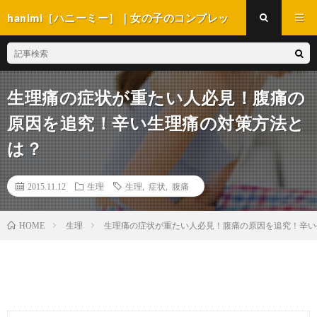
hanimi［ハニーミー］｜女の子のコンプレッ
クス解消マガジン
生理痛の症状が重たい人必見！腹痛の
原因を追究！辛い生理痛の対策方法と
は？
2015.11.12
生理
生理
,
症状
,
腹痛
生理
生理痛の症状が重たい人必見！腹痛の原因を追究！辛い
HOME