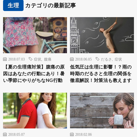
生理
カテゴリの最新記事
2018.07.03
症状
,
腹痛
2018.06.05
だるさ
,
症状
【夏の生理痛対策】腹痛の原
低気圧は生理に影響！？雨の
因はあなたの行動にあり！暑
時期のだるさと生理の関係を
い季節にやりがちなNG行動
徹底解説！対策法も教えます
2018.05.07
2018.02.06