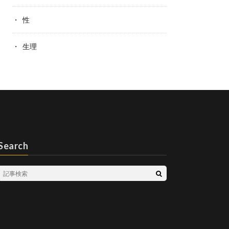
性
生理
Search