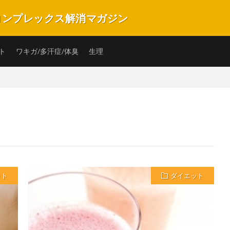
のコンプレックス解消マガジン
プレックスを解消・改善できるキュレーションマガジンです。バストや匂い、ニ
の子の毎日を楽しく笑顔で過ごすことができるような情報サイトです。
ト
ワキガ/多汗症/体臭
生理
ット
ダイエット