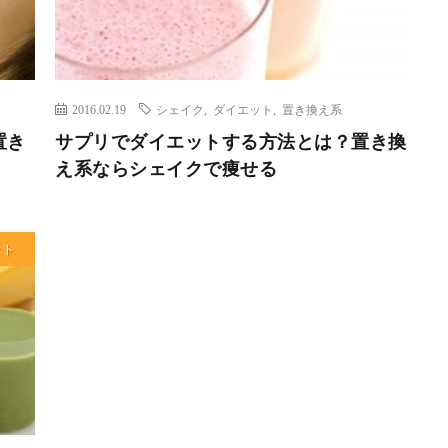
2016.02.19
シェイク
,
ダイエット
,
置き換え系
置き
サプリでダイエットする方法とは？置き換
！
え系ならシェイクで痩せる
ット