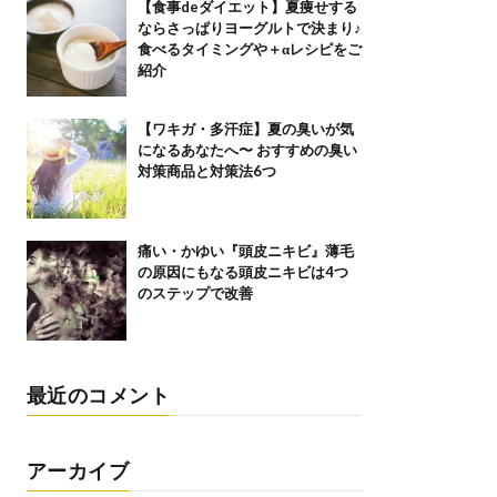
【食事deダイエット】夏痩せする
ならさっぱりヨーグルトで決まり♪
食べるタイミングや＋αレシピをご
紹介
【ワキガ・多汗症】夏の臭いが気
になるあなたへ〜 おすすめの臭い
対策商品と対策法6つ
痛い・かゆい『頭皮ニキビ』薄毛
の原因にもなる頭皮ニキビは4つ
のステップで改善
最近のコメント
アーカイブ