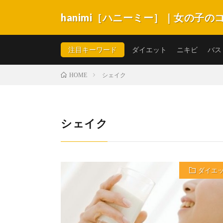
hanimi［ハニーミー］｜女の子
hanimi［ハニーミー］は女の子が抱える不安やコン
キビ・スキンケア・体系・生理など悩みがいっぱい。女
注目キーワード
ダイエット
ニキビ
バス
シェイク
HOME
シェイク
ダイエ