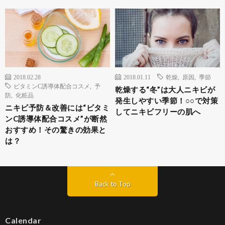
2018.02.28
2018.01.11
乾燥
,
原因
,
季節
ビタミンC誘導体配合コスメ
,
予
乾燥する“冬”は大人ニキビが
防
,
化粧品
発生しやすい季節！○○で対策
ニキビ予防＆改善には“ビタミ
してニキビフリーの肌へ
ンC誘導体配合コスメ”が断然
おすすめ！その驚きの効果と
は？
Back to Top
Calendar