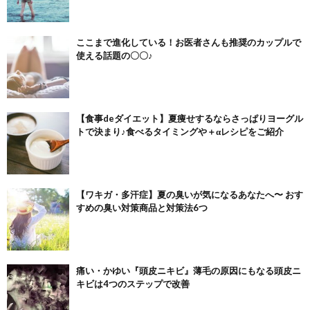
ここまで進化している！お医者さんも推奨のカップルで
使える話題の〇〇♪
【食事deダイエット】夏痩せするならさっぱりヨーグル
トで決まり♪食べるタイミングや＋αレシピをご紹介
【ワキガ・多汗症】夏の臭いが気になるあなたへ〜 おす
すめの臭い対策商品と対策法6つ
痛い・かゆい『頭皮ニキビ』薄毛の原因にもなる頭皮ニ
キビは4つのステップで改善