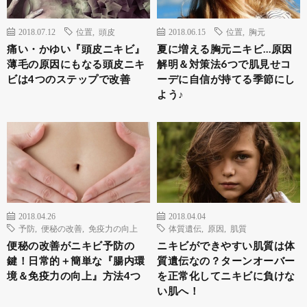
2018.07.12
位置
,
頭皮
2018.06.15
位置
,
胸元
痛い・かゆい『頭皮ニキビ』
夏に増える胸元ニキビ…原因
薄毛の原因にもなる頭皮ニキ
解明＆対策法6つで肌見せコ
ビは4つのステップで改善
ーデに自信が持てる季節にし
よう♪
2018.04.26
2018.04.04
予防
,
便秘の改善
,
免疫力の向上
体質遺伝
,
原因
,
肌質
便秘の改善がニキビ予防の
ニキビができやすい肌質は体
鍵！日常的＋簡単な『腸内環
質遺伝なの？ターンオーバー
境＆免疫力の向上』方法4つ
を正常化してニキビに負けな
い肌へ！