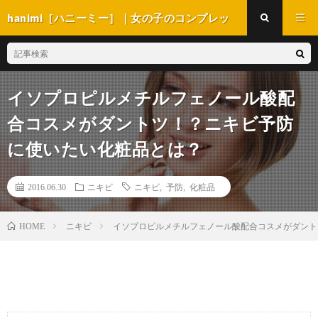
hanimi［ハニーミー］｜女の子のコンプレッ
クス解消マガジン
イソプロピルメチルフェノール酸配
合コスメがダントツ！？ニキビ予防
に使いたい化粧品とは？
2016.06.30
ニキビ
ニキビ
,
予防
,
化粧品
ニキビ
イソプロピルメチルフェノール酸配合コスメがダント
HOME