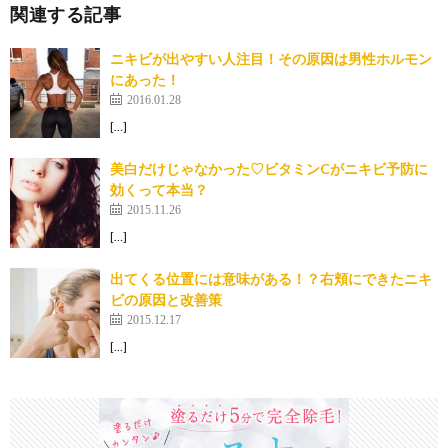
関連する記事
ニキビが出やすい人注目！その原因は男性ホルモン
にあった！
2016.01.28
[…]
美白だけじゃなかった♡ビタミンCがニキビ予防に
効くって本当？
2015.11.26
[…]
出てくる位置には意味がある！？右頬にできたニキ
ビの原因と改善策
2015.12.17
[…]