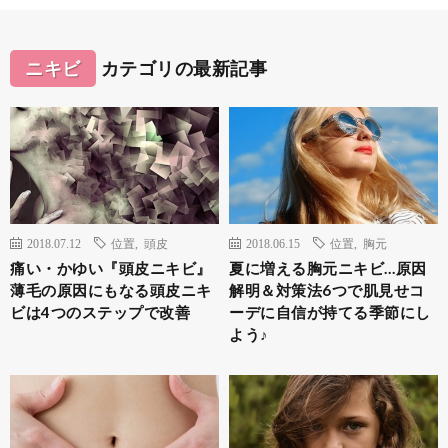
ニキビ
カテゴリの最新記事
2018.07.12
位置
,
頭皮
2018.06.15
位置
,
胸元
痛い・かゆい『頭皮ニキビ』
夏に増える胸元ニキビ…原因
薄毛の原因にもなる頭皮ニキ
解明＆対策法6つで肌見せコ
ビは4つのステップで改善
ーデに自信が持てる季節にし
よう♪