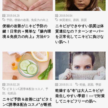
2018.04.26
2018.04.04
予防
,
便秘の改善
,
免疫力の向上
体質遺伝
,
原因
,
肌質
便秘の改善がニキビ予防の
ニキビができやすい肌質は体
鍵！日常的＋簡単な『腸内環
質遺伝なの？ターンオーバー
境＆免疫力の向上』方法4つ
を正常化してニキビに負けな
い肌へ！
2018.02.28
2018.01.11
乾燥
,
原因
,
季節
ビタミンC誘導体配合コスメ
,
予
乾燥する“冬”は大人ニキビが
防
,
化粧品
発生しやすい季節！○○で対策
ニキビ予防＆改善には“ビタミ
してニキビフリーの肌へ
ンC誘導体配合コスメ”が断然