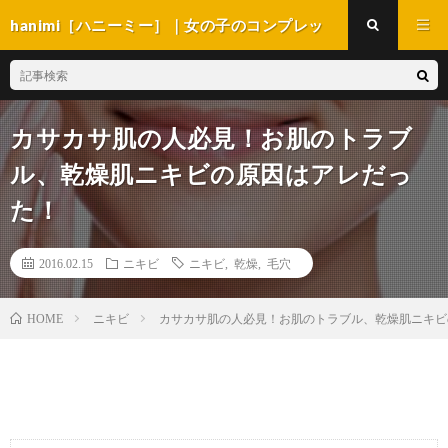
hanimi［ハニーミー］｜女の子のコンプレッ
クス解消マガジン
カサカサ肌の人必見！お肌のトラブ
ル、乾燥肌ニキビの原因はアレだっ
た！
2016.02.15
ニキビ
ニキビ
,
乾燥
,
毛穴
ニキビ
カサカサ肌の人必見！お肌のトラブル、乾燥肌ニキビ
HOME