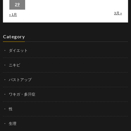
29
3月 »
« 1月
Category
ダイエット
ニキビ
バストアップ
ワキガ・多汗症
性
生理