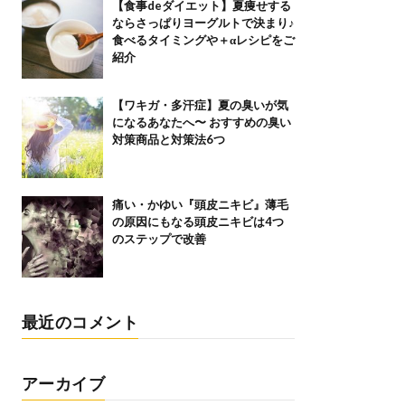
【食事deダイエット】夏痩せする
ならさっぱりヨーグルトで決まり♪
食べるタイミングや＋αレシピをご
紹介
【ワキガ・多汗症】夏の臭いが気
になるあなたへ〜 おすすめの臭い
対策商品と対策法6つ
痛い・かゆい『頭皮ニキビ』薄毛
の原因にもなる頭皮ニキビは4つ
のステップで改善
最近のコメント
アーカイブ