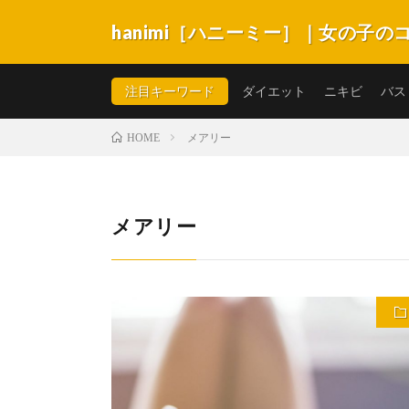
hanimi［ハニーミー］｜女の子
hanimi［ハニーミー］は女の子が抱える不安やコン
キビ・スキンケア・体系・生理など悩みがいっぱい。女
注目キーワード
ダイエット
ニキビ
バス
メアリー
HOME
メアリー