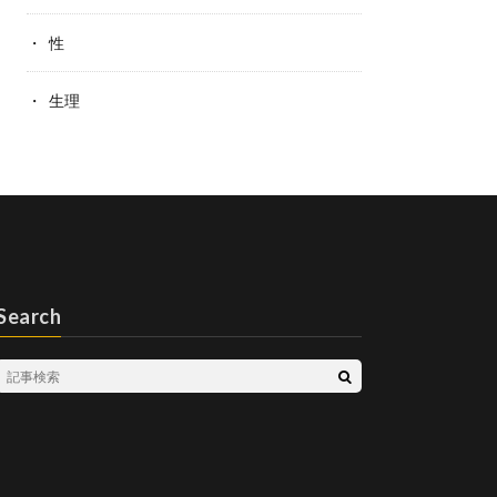
性
生理
Search