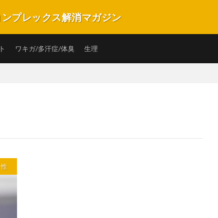
のコンプレックス解消マガジン
プレックスを解消・改善できるキュレーションマガジンです。バストや匂い、ニ
の子の毎日を楽しく笑顔で過ごすことができるような情報サイトです。
ト
ワキガ/多汗症/体臭
生理
性