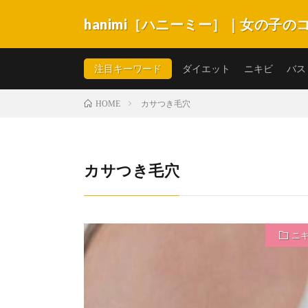
hanimi［ハニーミー］｜女の子
hanimi［ハニーミー］は女の子が抱える不安やコン
キビ・スキンケア・体系・生理など悩みがいっぱい。女
注目キーワード
ダイエット
ニキビ
バス
カサつき毛穴
HOME
カサつき毛穴
ニ