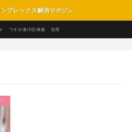
のコンプレックス解消マガジン
プレックスを解消・改善できるキュレーションマガジンです。バストや匂い、ニ
の子の毎日を楽しく笑顔で過ごすことができるような情報サイトです。
ト
ワキガ/多汗症/体臭
生理
キビ