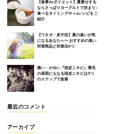
【食事deダイエット】夏痩せする
ならさっぱりヨーグルトで決まり♪
食べるタイミングや＋αレシピをご
紹介
【ワキガ・多汗症】夏の臭いが気
になるあなたへ〜 おすすめの臭い
対策商品と対策法6つ
痛い・かゆい『頭皮ニキビ』薄毛
の原因にもなる頭皮ニキビは4つ
のステップで改善
最近のコメント
アーカイブ