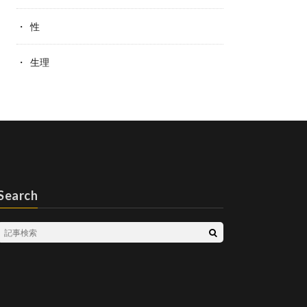
性
生理
Search